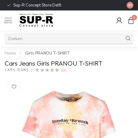
Sup-R Concept Store Delft
Gratis
8.5
0
MENU
Home
/
Girls PRANOU T-SHIRT
Cars Jeans Girls PRANOU T-SHIRT
(0)
CARS JEANS