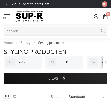
Sup-R Concept Store Delft
Gratis
8.5
0
MENU
Home
/
Beauty
/
Styling producten
STYLING PRODUCTEN
WAX
FIBER
PASTE
FILTERS