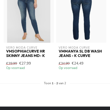
VERO MODA CURVE
VERO MODA CURVE
VMSOPHIACURVE HR
VMMANYA SL DB WASH
SKINNY JEANS MD- K
JEANS - K CURVE
€27,99
€24,49
€39,99
€34,99
Op voorraad
Op voorraad
Toon
1
-
2
van 2