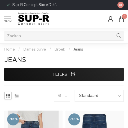
Sup-R Concept Store Delft
Gratis
8.5
0
MENU
Home
/
Dames curve
/
Broek
/
Jeans
JEANS
FILTERS
-30%
-30%