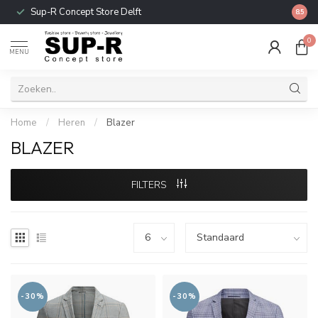
Sup-R Concept Store Delft
Gratis
8.5
0
MENU
Home
/
Heren
/
Blazer
BLAZER
FILTERS
-30%
-30%