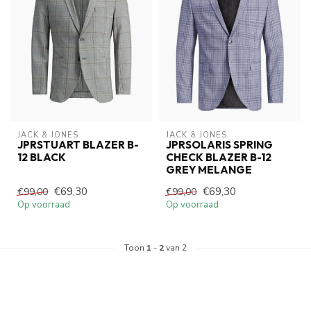
JACK & JONES
JACK & JONES
JPRSTUART BLAZER B-
JPRSOLARIS SPRING
12 BLACK
CHECK BLAZER B-12
GREY MELANGE
€69,30
€69,30
€99,00
€99,00
Op voorraad
Op voorraad
Toon
1
-
2
van 2