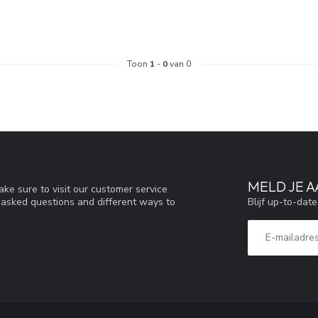
Toon
1
-
0
van 0
MELD JE 
ke sure to visit our customer service
Blijf up-to-dat
y asked questions and different ways to