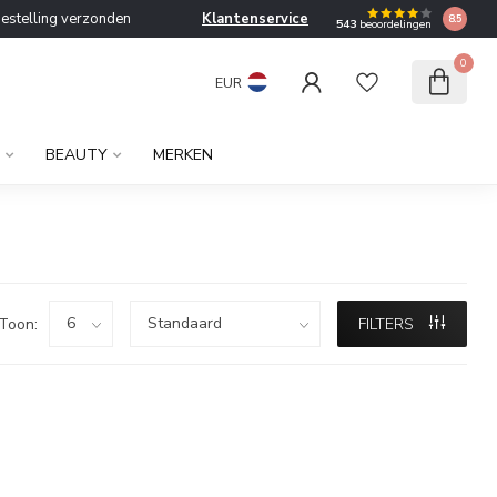
bestelling verzonden
Klantenservice
8.5
543
beoordelingen
0
EUR
BEAUTY
MERKEN
Toon:
FILTERS