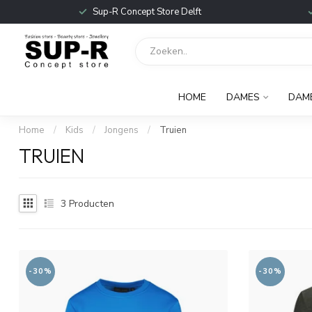
Sup-R Concept Store Delft
HOME
DAMES
DAM
Home
/
Kids
/
Jongens
/
Truien
TRUIEN
3
Producten
-30%
-30%