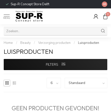
Sup-R Concept Store Delft
Gratis
8.5
0
MENU
Home
/
Beauty
/
Verzorging producten
/
Luisproducten
LUISPRODUCTEN
FILTERS
GEEN PRODUCTEN GEVONDEN!