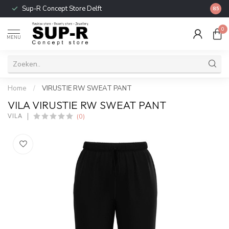
Sup-R Concept Store Delft
Gratis
8.5
0
MENU
Home
/
VIRUSTIE RW SWEAT PANT
VILA VIRUSTIE RW SWEAT PANT
(0)
VILA