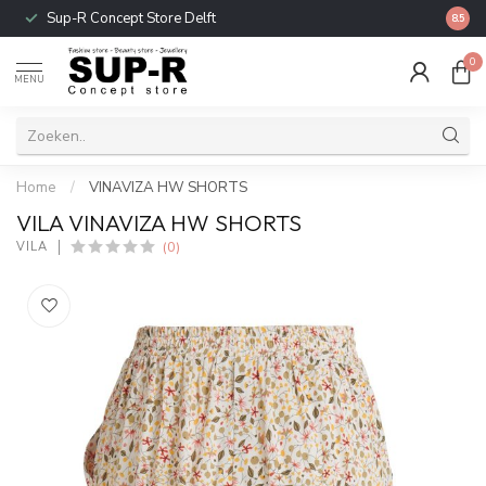
Sup-R Concept Store Delft
Gratis
8.5
0
MENU
Home
/
VINAVIZA HW SHORTS
VILA VINAVIZA HW SHORTS
(0)
VILA