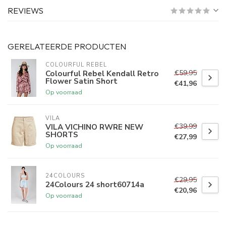
REVIEWS
GERELATEERDE PRODUCTEN
COLOURFUL REBEL
€59,95
Colourful Rebel Kendall Retro
Flower Satin Short
€41,96
Op voorraad
VILA
€39,99
VILA VICHINO RWRE NEW
SHORTS
€27,99
Op voorraad
24COLOURS
€29,95
24Colours 24 short60714a
€20,96
Op voorraad