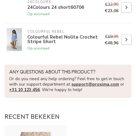
24COLOURS
€32,95
24Colours 24 short60706
€23,06
Op voorraad
COLOURFUL REBEL
€69,95
Colourful Rebel Nolita Crochet
Stripe Short
€48,96
Op voorraad
ANY QUESTIONS ABOUT THIS PRODUCT?
Or do you need any help ordering? Feel free to get in touch
with our support department at
support@proxima.com
or
+31 10 123 456
. We're happy to help!
RECENT BEKEKEN