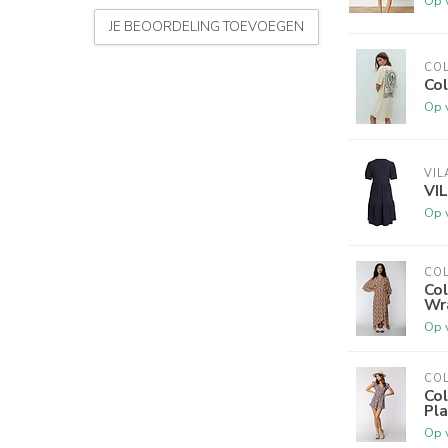
Op 
JE BEOORDELING TOEVOEGEN
CO
Col
Op 
VIL
VI
Op 
CO
Col
Wr
Op 
CO
Col
Pla
Op 