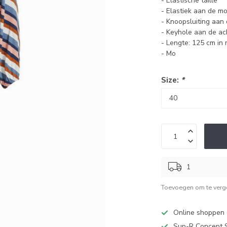
- Elastische taille
- Elastiek aan de 
- Knoopsluiting aan
- Keyhole aan de ac
- Lengte: 125 cm in
- Mo
Size:
*
1
Toevoegen om te verge
Online shoppen d
Sup-R Concept S