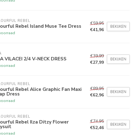
voorraad
LOURFUL REBEL
€59,95
ourful Rebel Island Muse Tee Dress
BEKIJKEN
€41,96
voorraad
A
€39,99
LA VILACEI 2/4 V-NECK DRESS
BEKIJKEN
€27,99
voorraad
LOURFUL REBEL
€89,95
ourful Rebel Alice Graphic Fan Maxi
BEKIJKEN
ap Dress
€62,96
voorraad
LOURFUL REBEL
€74,95
ourful Rebel Ilza Ditzy Flower
BEKIJKEN
ysuit
€52,46
voorraad