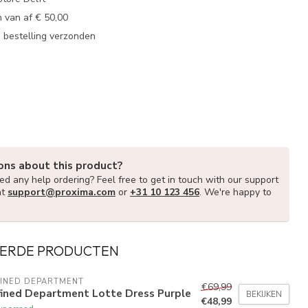
 van af € 50,00
u bestelling verzonden
ons about this product?
d any help ordering? Feel free to get in touch with our support
at
support@proxima.com
or
+31 10 123 456
. We're happy to
ERDE PRODUCTEN
FINED DEPARTMENT
€69,99
fined Department Lotte Dress Purple
BEKIJKEN
€48,99