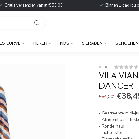
Gratis verzenden van af € 50,00
Binnen 1 dag jou 
ES CURVE
HEREN
KIDS
SIERADEN
SCHOENEN
VILA
VILA VIAN
DANCER
€38,4
€54,99
- Gestreepte midi-
- Afneembaar strikko
- Ronde hals
- Lichte stof