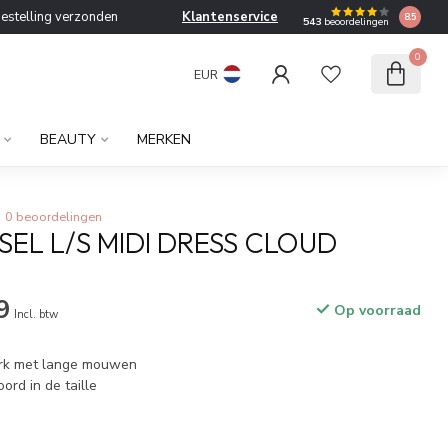
bestelling verzonden
Klantenservice
8.5
543
beoordelingen
0
EUR
BEAUTY
MERKEN
0 beoordelingen
SEL L/S MIDI DRESS CLOUD
9
Op voorraad
Incl. btw
jurk met lange mouwen
ord in de taille