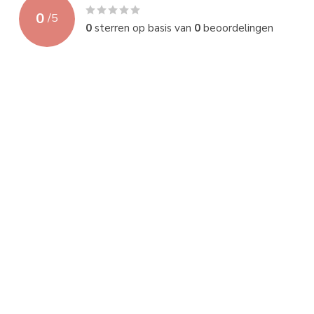
0
/
5
0
sterren op basis van
0
beoordelingen