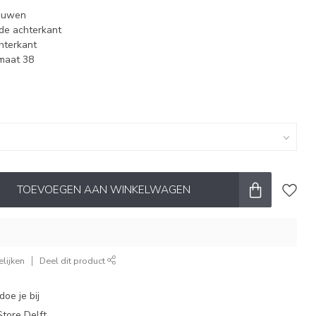
mouwen
 de achterkant
hterkant
 maat 38
TOEVOEGEN AAN WINKELWAGEN
lijken
Deel dit product
oe je bij
tore Delft