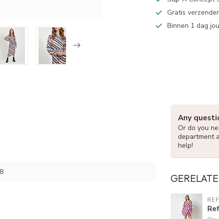
Gratis verzenden
Binnen 1 dag jo
Any questi
Or do you nee
department 
help!
8
GERELATE
RE
Re