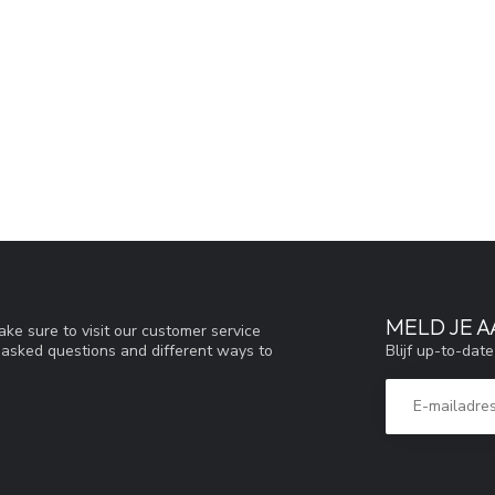
MELD JE 
ke sure to visit our customer service
Blijf up-to-dat
y asked questions and different ways to