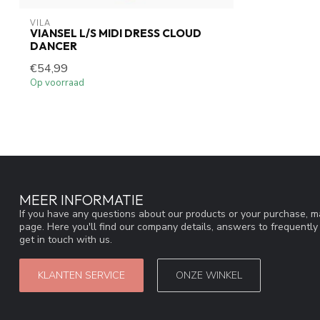
VILA
VIANSEL L/S MIDI DRESS CLOUD
DANCER
€54,99
Op voorraad
MEER INFORMATIE
If you have any questions about our products or your purchase, ma
page. Here you'll find our company details, answers to frequentl
get in touch with us.
KLANTEN SERVICE
ONZE WINKEL