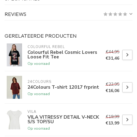
REVIEWS
GERELATEERDE PRODUCTEN
COLOURFUL REBEL
€44,95
Colourful Rebel Cosmic Lovers
Loose Fit Tee
€31,46
Op voorraad
24COLOURS
€22,95
24Colours T-shirt 12017 frprint
€16,06
Op voorraad
VILA
€19,99
VILA VITRESSY DETAIL V-NECK
S/S TOP/SU
€13,99
Op voorraad