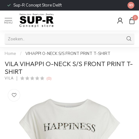
Sup-R Concept Store Delft
Gratis
8.5
0
MENU
Home
/
VIHAPPI O-NECK S/S FRONT PRINT T-SHIRT
VILA VIHAPPI O-NECK S/S FRONT PRINT T-
SHIRT
(0)
VILA