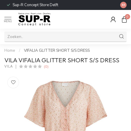
Sup-R Concept Store Delft
Gratis
8.5
0
MENU
Home
/
VIFALIA GLITTER SHORT S/S DRESS
VILA VIFALIA GLITTER SHORT S/S DRESS
(0)
VILA