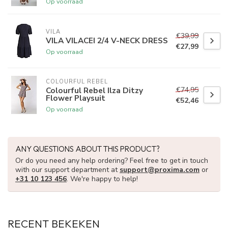
Op voorraad
VILA
€39,99
VILA VILACEI 2/4 V-NECK DRESS
€27,99
Op voorraad
COLOURFUL REBEL
€74,95
Colourful Rebel Ilza Ditzy
Flower Playsuit
€52,46
Op voorraad
ANY QUESTIONS ABOUT THIS PRODUCT?
Or do you need any help ordering? Feel free to get in touch
with our support department at
support@proxima.com
or
+31 10 123 456
. We're happy to help!
RECENT BEKEKEN