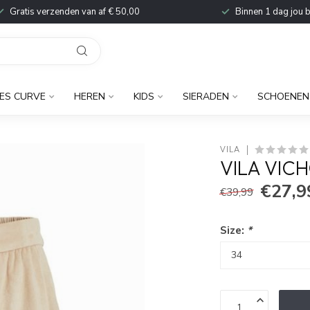
Gratis verzenden van af € 50,00
Binnen 1 dag jou 
ES CURVE
HEREN
KIDS
SIERADEN
SCHOENEN
VILA
VILA VIC
€27,9
€39,99
Size:
*