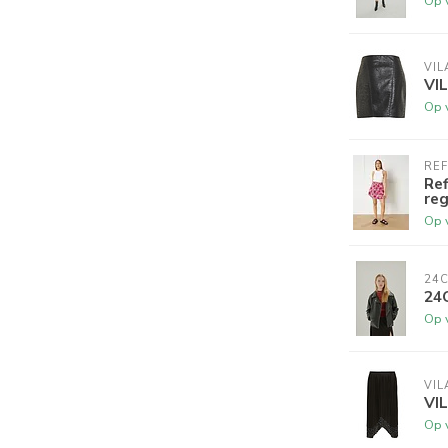
Op 
VIL
VI
Op 
RE
Re
reg
Op 
24
24C
Op 
VIL
VIL
Op 