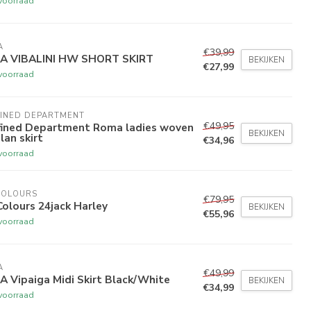
voorraad
A
€39,99
LA VIBALINI HW SHORT SKIRT
BEKIJKEN
€27,99
voorraad
FINED DEPARTMENT
€49,95
fined Department Roma ladies woven
BEKIJKEN
lan skirt
€34,96
voorraad
COLOURS
€79,95
olours 24jack Harley
BEKIJKEN
€55,96
voorraad
A
€49,99
A Vipaiga Midi Skirt Black/White
BEKIJKEN
€34,99
voorraad