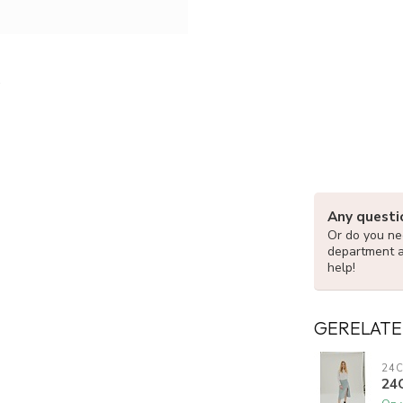
Any questi
Or do you nee
department 
help!
GERELATE
24
24C