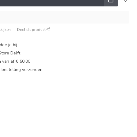
lijken
Deel dit product
oe je bij
tore Delft
 van af € 50,00
u bestelling verzonden