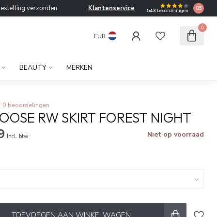
bestelling verzonden
Klantenservice
8.5
543
beoordelingen
0
EUR
BEAUTY
MERKEN
0 beoordelingen
HOOSE RW SKIRT FOREST NIGHT
9
Niet op voorraad
Incl. btw
TOEVOEGEN AAN WINKELWAGEN