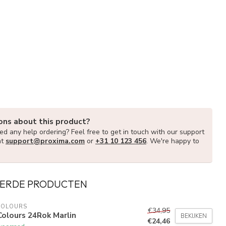
ons about this product?
d any help ordering? Feel free to get in touch with our support
at
support@proxima.com
or
+31 10 123 456
. We're happy to
ERDE PRODUCTEN
COLOURS
€34,95
olours 24Rok Marlin
BEKIJKEN
€24,46