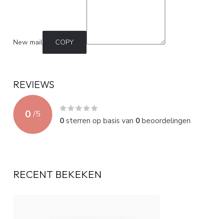
New mail
COPY
REVIEWS
0
/
5
0
sterren op basis van
0
beoordelingen
RECENT BEKEKEN