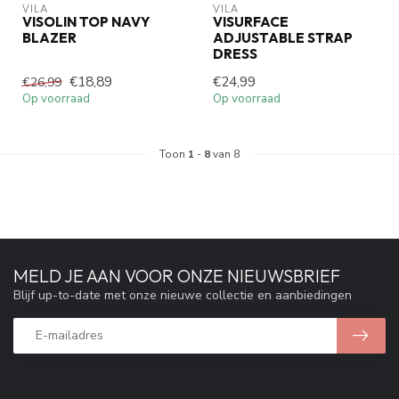
VILA
VILA
VISOLIN TOP NAVY
VISURFACE
BLAZER
ADJUSTABLE STRAP
DRESS
€18,89
€24,99
€26,99
Op voorraad
Op voorraad
Toon
1
-
8
van 8
MELD JE AAN VOOR ONZE NIEUWSBRIEF
Blijf up-to-date met onze nieuwe collectie en aanbiedingen