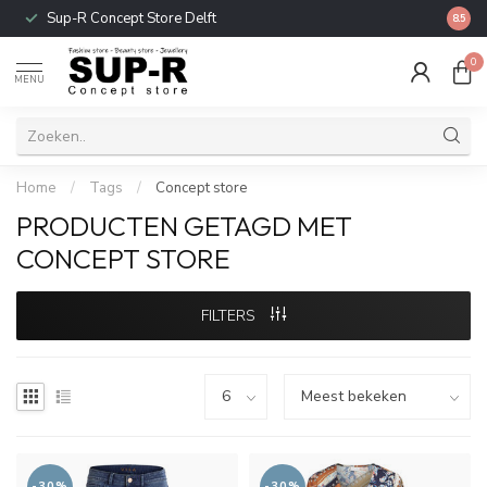
Sup-R Concept Store Delft
Gratis
8.5
0
MENU
Home
/
Tags
/
Concept store
PRODUCTEN GETAGD MET
CONCEPT STORE
FILTERS
-30%
-30%