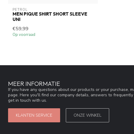
PETROL
MEN PIQUE SHIRT SHORT SLEEVE
UNI
€59,99
Op voorraad
MEER INFORMATIE
If you have any questions about our products or your purchase, ma
page. Here you'll find our company details, answers to frequentl
get in touch with us.
KLANTEN SERVICE
ONZE WINKEL