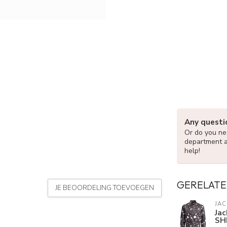
Any questi
Or do you nee
department 
help!
GERELATE
JE BEOORDELING TOEVOEGEN
JAC
Ja
SH