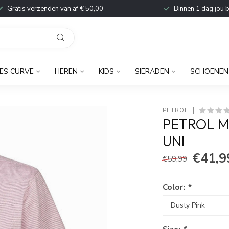
Gratis verzenden van af € 50,00
Binnen 1 dag jou 
ES CURVE
HEREN
KIDS
SIERADEN
SCHOENEN
PETROL
PETROL M
UNI
€41,9
€59,99
Color:
*