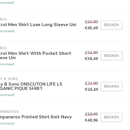
voorraad
TROL
€64,99
rol Men Shirt Luxe Long Sleeve Uni
BEKIJKEN
€45,49
voorraad
TROL
€54,99
rol Men Shirt With Pocket Short
BEKIJKEN
eve Uni
€38,49
voorraad
Y & SONS
€34,99
ly & Sons ONSCUTON LIFE LS
BEKIJKEN
GANIC PIQUE SHIRT
€24,49
voorraad
MPANEROS
€69,95
paneros Printed Shirt Knit Navy
BEKIJKEN
€48,96
voorraad