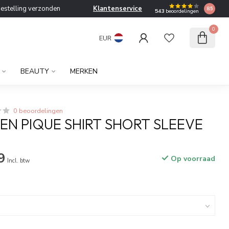
bestelling verzonden
Klantenservice
8.5
543
beoordelingen
0
EUR
BEAUTY
MERKEN
0 beoordelingen
EN PIQUE SHIRT SHORT SLEEVE
9
Op voorraad
Incl. btw