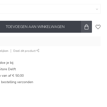
TOEVOEGEN AAN WINKELWAGEN
lijken
Deel dit product
oe je bij
tore Delft
 van af € 50,00
u bestelling verzonden