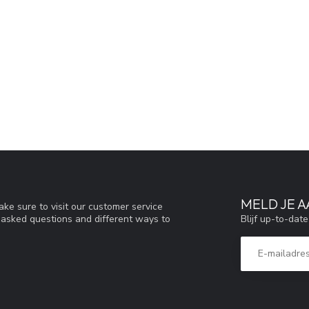
MELD JE 
ke sure to visit our customer service
Blijf up-to-dat
y asked questions and different ways to