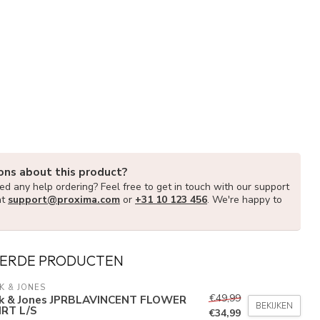
ons about this product?
d any help ordering? Feel free to get in touch with our support
at
support@proxima.com
or
+31 10 123 456
. We're happy to
ERDE PRODUCTEN
K & JONES
€49,99
ck & Jones JPRBLAVINCENT FLOWER
BEKIJKEN
IRT L/S
€34,99