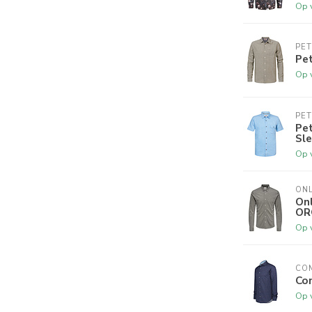
Op 
PE
Pet
Op 
PE
Pet
Sle
Op 
ONL
On
OR
Op 
CO
Com
Op 