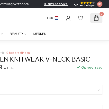
bestelling verzonden
Klantenservice
8.5
543
beoordelingen
0
EUR
BEAUTY
MERKEN
0 beoordelingen
EN KNITWEAR V-NECK BASIC
9
Op voorraad
Incl. btw