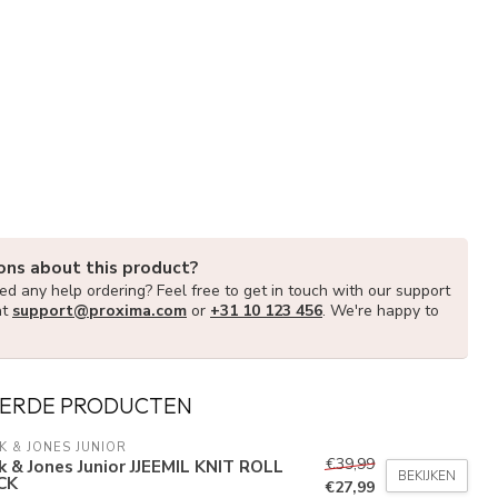
ons about this product?
d any help ordering? Feel free to get in touch with our support
at
support@proxima.com
or
+31 10 123 456
. We're happy to
ERDE PRODUCTEN
K & JONES JUNIOR
€39,99
k & Jones Junior JJEEMIL KNIT ROLL
BEKIJKEN
CK
€27,99