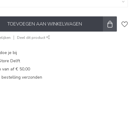
TOEVOEGEN AAN WINKELWAGEN
lijken
Deel dit product
oe je bij
tore Delft
 van af € 50,00
u bestelling verzonden