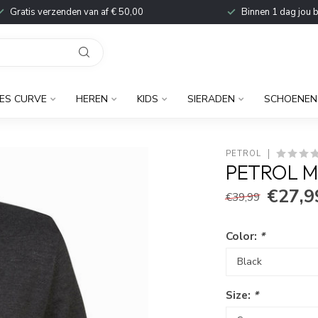
Gratis verzenden van af € 50,00
Binnen 1 dag jou 
ES CURVE
HEREN
KIDS
SIERADEN
SCHOENEN
PETROL
PETROL M
€27,9
€39,99
Color:
*
Size:
*