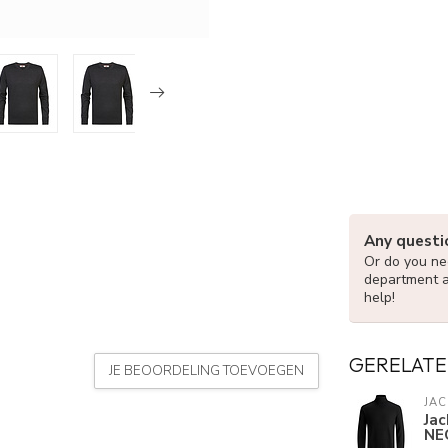
Any questi
Or do you nee
department 
help!
GERELATE
JE BEOORDELING TOEVOEGEN
JAC
Jac
NE