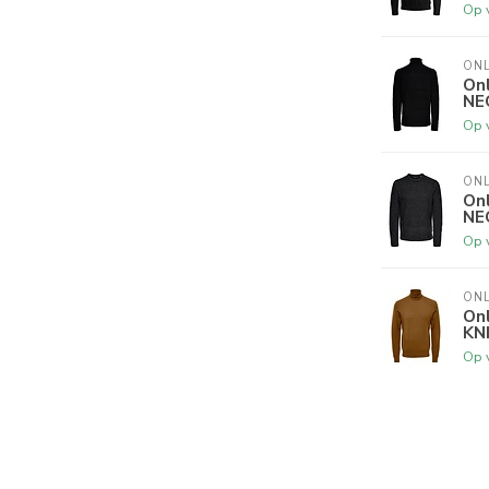
Op 
ONL
On
NE
Op 
ONL
On
NE
Op 
ONL
On
KN
Op 