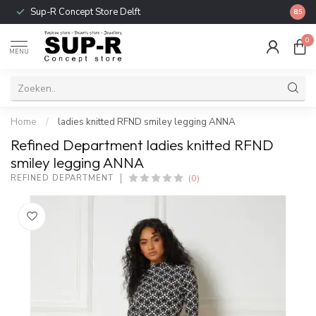
Sup-R Concept Store Delft
Gratis
8.5
0
MENU
Home
/
ladies knitted RFND smiley legging ANNA
Refined Department ladies knitted RFND
smiley legging ANNA
(0)
REFINED DEPARTMENT