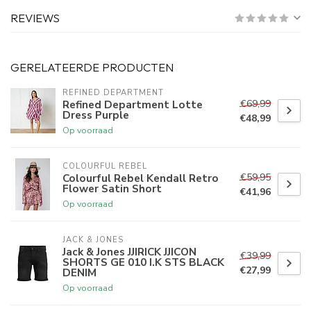
REVIEWS
GERELATEERDE PRODUCTEN
REFINED DEPARTMENT
€69,99
Refined Department Lotte
Dress Purple
€48,99
Op voorraad
COLOURFUL REBEL
€59,95
Colourful Rebel Kendall Retro
Flower Satin Short
€41,96
Op voorraad
JACK & JONES
Jack & Jones JJIRICK JJICON
€39,99
SHORTS GE 010 I.K STS BLACK
€27,99
DENIM
Op voorraad