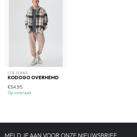
LTB JEANS
KODOGO OVERHEMD
€54,95
Op voorraad
MELD JE AAN VOOR ONZE NIEUWSBRIEF