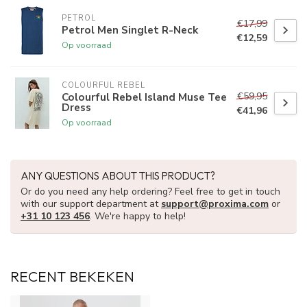
PETROL
€17,99
Petrol Men Singlet R-Neck
€12,59
Op voorraad
COLOURFUL REBEL
€59,95
Colourful Rebel Island Muse Tee
Dress
€41,96
Op voorraad
ANY QUESTIONS ABOUT THIS PRODUCT?
Or do you need any help ordering? Feel free to get in touch
with our support department at
support@proxima.com
or
+31 10 123 456
. We're happy to help!
RECENT BEKEKEN