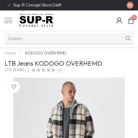
Sup-R Concept Store Delft
Gratis
8.5
0
MENU
Home
/
KODOGO OVERHEMD
LTB Jeans KODOGO OVERHEMD
(0)
LTB JEANS