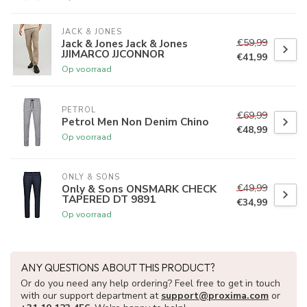
JACK & JONES
€59,99
Jack & Jones Jack & Jones
JJIMARCO JJCONNOR
€41,99
Op voorraad
PETROL
€69,99
Petrol Men Non Denim Chino
€48,99
Op voorraad
ONLY & SONS
€49,99
Only & Sons ONSMARK CHECK
TAPERED DT 9891
€34,99
Op voorraad
ANY QUESTIONS ABOUT THIS PRODUCT?
Or do you need any help ordering? Feel free to get in touch
with our support department at
support@proxima.com
or