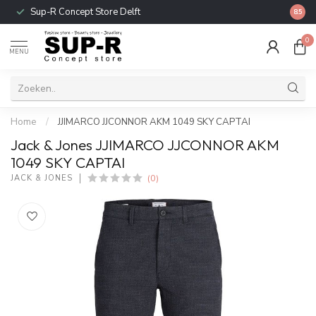
Sup-R Concept Store Delft
Gratis
8.5
0
MENU
Home
/
JJIMARCO JJCONNOR AKM 1049 SKY CAPTAI
Jack & Jones JJIMARCO JJCONNOR AKM
1049 SKY CAPTAI
(0)
JACK & JONES