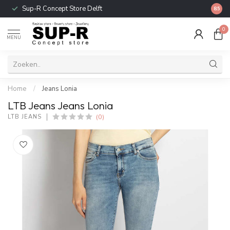
Sup-R Concept Store Delft
Gratis
8.5
0
MENU
Home
/
Jeans Lonia
LTB Jeans Jeans Lonia
(0)
LTB JEANS