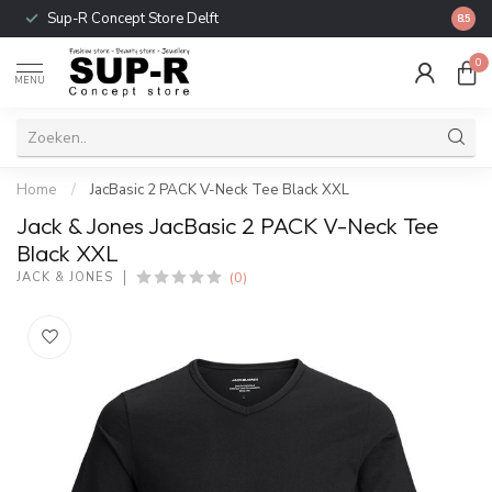
Sup-R Concept Store Delft
Gratis
8.5
0
MENU
Home
/
JacBasic 2 PACK V-Neck Tee Black XXL
Jack & Jones JacBasic 2 PACK V-Neck Tee
Black XXL
(0)
JACK & JONES