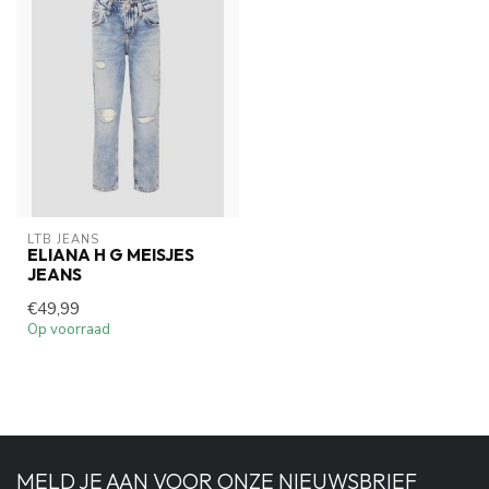
LTB JEANS
ELIANA H G MEISJES
JEANS
€49,99
Op voorraad
MELD JE AAN VOOR ONZE NIEUWSBRIEF