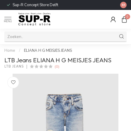
Sup-R Concept Store Delft
Gratis
8.5
0
MENU
Home
/
ELIANA H G MEISJES JEANS
LTB Jeans ELIANA H G MEISJES JEANS
(0)
LTB JEANS