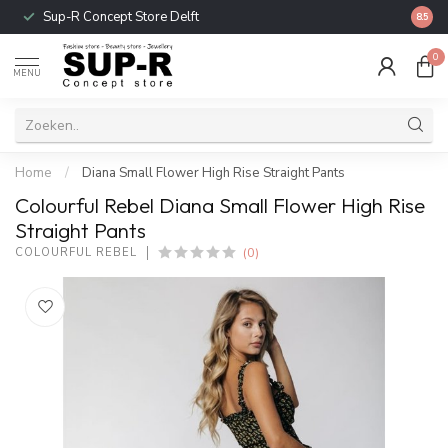
Sup-R Concept Store Delft
Gratis
8.5
0
MENU
Home
/
Diana Small Flower High Rise Straight Pants
Colourful Rebel Diana Small Flower High Rise
Straight Pants
(0)
COLOURFUL REBEL