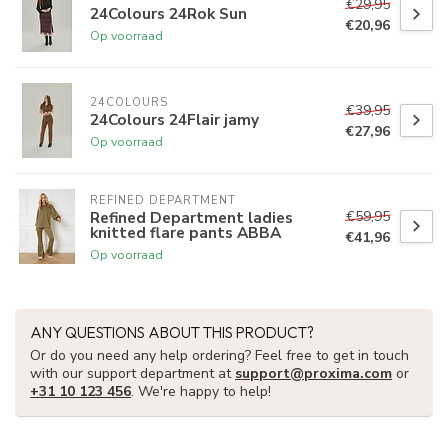
€29,95
24Colours 24Rok Sun
€20,96
Op voorraad
24COLOURS
€39,95
24Colours 24Flair jamy
€27,96
Op voorraad
REFINED DEPARTMENT
€59,95
Refined Department ladies
knitted flare pants ABBA
€41,96
Op voorraad
ANY QUESTIONS ABOUT THIS PRODUCT?
Or do you need any help ordering? Feel free to get in touch
with our support department at
support@proxima.com
or
+31 10 123 456
. We're happy to help!