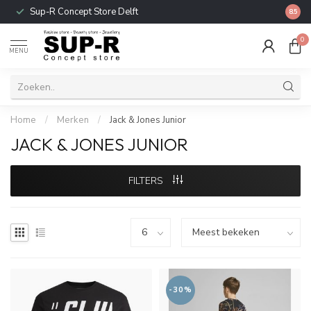
Sup-R Concept Store Delft
Gratis
8.5
0
MENU
Home
/
Merken
/
Jack & Jones Junior
JACK & JONES JUNIOR
FILTERS
-30%