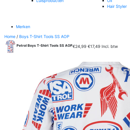
Luisproducten
Oil
Hair Styler
Merken
Home
/
Boys T-Shirt Tools SS AOP
Petrol Boys T-Shirt Tools SS AOP
€24,99
€17,49
Incl. btw