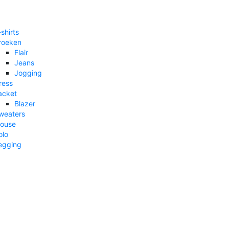
-shirts
roeken
Flair
Jeans
Jogging
ress
acket
Blazer
weaters
louse
olo
egging