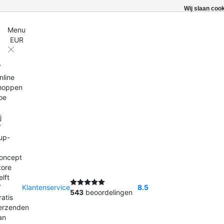
Wij slaan coo
Menu
EUR
nline
hoppen
oe
j
up-
oncept
tore
elft
Klantenservice
8.5
543
beoordelingen
ratis
erzenden
an