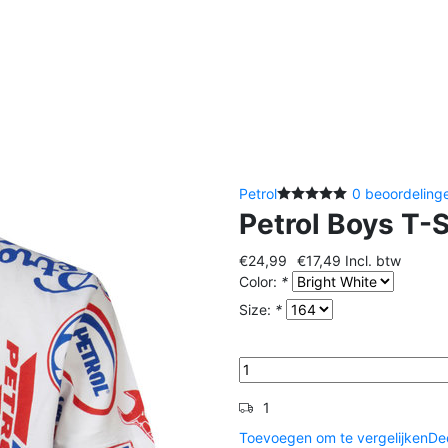
Petrol
0 beoordeling
Petrol Boys T-
€24,99
€17,49
Incl. btw
Color:
*
Size:
*
1
Toevoegen om te vergelijken
De