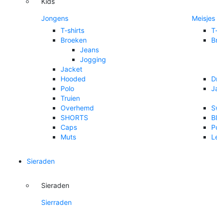
Kids
Jongens
Meisjes
T-shirts
T
Broeken
B
Jeans
Jogging
Jacket
Hooded
D
Polo
J
Truien
Overhemd
S
SHORTS
B
Caps
P
Muts
L
Sieraden
Sieraden
Sierraden