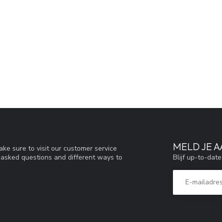
MELD JE 
ke sure to visit our customer service
Blijf up-to-dat
y asked questions and different ways to