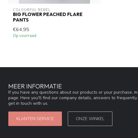
COLOURFUL REBEL
BIG FLOWER PEACHED FLARE
PANTS
€64,95
Op voorraad
MEER INFORMATIE
If you have any questions about our products or your purchase, ma
page. Here you'll find our company details, answers to frequentl
get in touch with us.
KLANTEN SERVICE
ONZE WINKEL