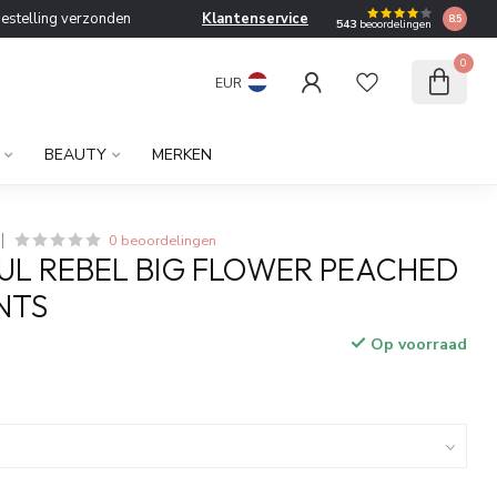
bestelling verzonden
Klantenservice
8.5
543
beoordelingen
0
EUR
BEAUTY
MERKEN
0 beoordelingen
L REBEL BIG FLOWER PEACHED
NTS
Op voorraad
w