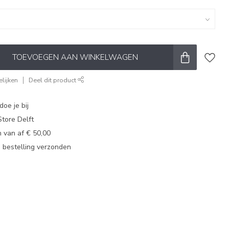
TOEVOEGEN AAN WINKELWAGEN
lijken
Deel dit product
oe je bij
tore Delft
 van af € 50,00
u bestelling verzonden