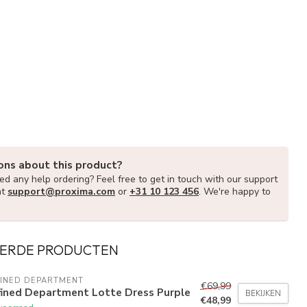
ons about this product?
d any help ordering? Feel free to get in touch with our support
at
support@proxima.com
or
+31 10 123 456
. We're happy to
ERDE PRODUCTEN
FINED DEPARTMENT
€69,99
fined Department Lotte Dress Purple
BEKIJKEN
€48,99