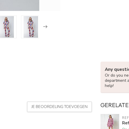
Any questi
Or do you nee
department 
help!
GERELATE
JE BEOORDELING TOEVOEGEN
RE
Re