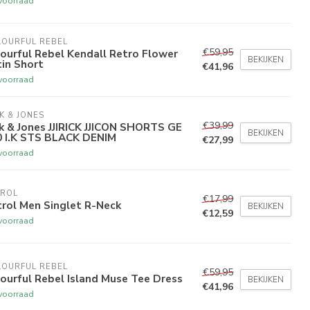
voorraad
LOURFUL REBEL
€59,95
ourful Rebel Kendall Retro Flower
BEKIJKEN
in Short
€41,96
voorraad
K & JONES
€39,99
k & Jones JJIRICK JJICON SHORTS GE
BEKIJKEN
0 I.K STS BLACK DENIM
€27,99
voorraad
TROL
€17,99
rol Men Singlet R-Neck
BEKIJKEN
€12,59
voorraad
LOURFUL REBEL
€59,95
ourful Rebel Island Muse Tee Dress
BEKIJKEN
€41,96
voorraad