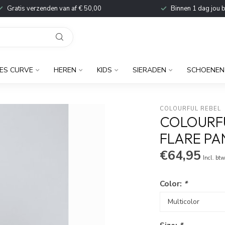
Gratis verzenden van af € 50,00
Binnen 1 dag jou 
ES CURVE
HEREN
KIDS
SIERADEN
SCHOENEN
COLOURFUL REBEL
COLOURFU
FLARE PA
€64,95
Incl. bt
Color:
*