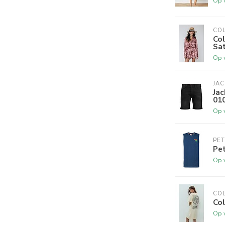
Op 
CO
Col
Sat
Op 
JAC
Jac
01
Op 
PE
Pet
Op 
CO
Col
Op 